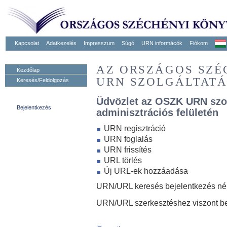
Kapcsolat
Adatkezelés
Impresszum
Súgó
URN informácók
Fiókom
AZ ORSZÁGOS SZ
Kezdőlap
URN SZOLGÁLTAT
Keresés/Feldolgozás
Üdvözlet az OSZK URN szo
Bejelentkezés
adminisztrációs felületén
URN regisztráció
URN foglalás
URN frissítés
URL törlés
Új URL-ek hozzáadása
URN/URL keresés bejelentkezés nélk
URN/URL szerkesztéshez viszont be