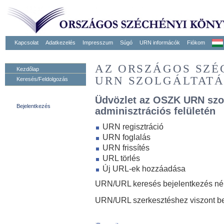
Kapcsolat
Adatkezelés
Impresszum
Súgó
URN informácók
Fiókom
AZ ORSZÁGOS SZ
Kezdőlap
URN SZOLGÁLTAT
Keresés/Feldolgozás
Üdvözlet az OSZK URN szo
Bejelentkezés
adminisztrációs felületén
URN regisztráció
URN foglalás
URN frissítés
URL törlés
Új URL-ek hozzáadása
URN/URL keresés bejelentkezés nélk
URN/URL szerkesztéshez viszont be