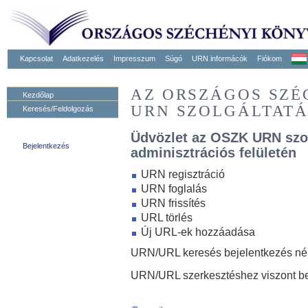
Kapcsolat
Adatkezelés
Impresszum
Súgó
URN informácók
Fiókom
AZ ORSZÁGOS SZ
Kezdőlap
URN SZOLGÁLTAT
Keresés/Feldolgozás
Üdvözlet az OSZK URN szo
Bejelentkezés
adminisztrációs felületén
URN regisztráció
URN foglalás
URN frissítés
URL törlés
Új URL-ek hozzáadása
URN/URL keresés bejelentkezés nélk
URN/URL szerkesztéshez viszont be