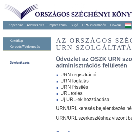
Kapcsolat
Adatkezelés
Impresszum
Súgó
URN informácók
Fiókom
AZ ORSZÁGOS SZ
Kezdőlap
URN SZOLGÁLTAT
Keresés/Feldolgozás
Üdvözlet az OSZK URN szo
Bejelentkezés
adminisztrációs felületén
URN regisztráció
URN foglalás
URN frissítés
URL törlés
Új URL-ek hozzáadása
URN/URL keresés bejelentkezés nélk
URN/URL szerkesztéshez viszont be