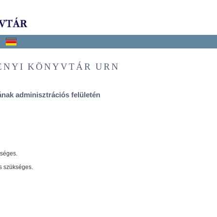
ÉNYI KÖNYVTÁR URN
nak adminisztrációs felületén
tséges.
s szükséges.