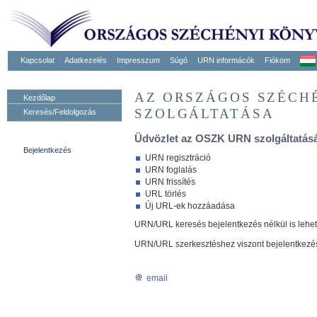
Kapcsolat
Adatkezelés
Impresszum
Súgó
URN informácók
Fiókom
AZ ORSZÁGOS SZÉCH
Kezdőlap
SZOLGÁLTATÁSA
Keresés/Feldolgozás
Üdvözlet az OSZK URN szolgáltatásá
Bejelentkezés
URN regisztráció
URN foglalás
URN frissítés
URL törlés
Új URL-ek hozzáadása
URN/URL keresés bejelentkezés nélkül is lehe
URN/URL szerkesztéshez viszont bejelentkezé
email