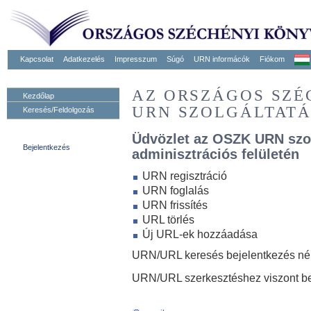
Kapcsolat
Adatkezelés
Impresszum
Súgó
URN informácók
Fiókom
AZ ORSZÁGOS SZ
Kezdőlap
URN SZOLGÁLTAT
Keresés/Feldolgozás
Üdvözlet az OSZK URN szo
Bejelentkezés
adminisztrációs felületén
URN regisztráció
URN foglalás
URN frissítés
URL törlés
Új URL-ek hozzáadása
URN/URL keresés bejelentkezés nélk
URN/URL szerkesztéshez viszont be