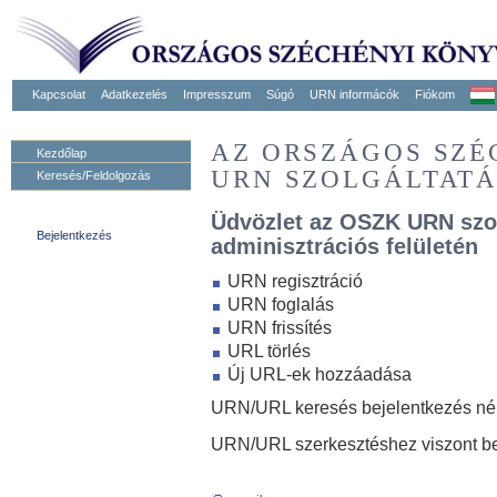
Kapcsolat
Adatkezelés
Impresszum
Súgó
URN informácók
Fiókom
AZ ORSZÁGOS SZ
Kezdőlap
URN SZOLGÁLTAT
Keresés/Feldolgozás
Üdvözlet az OSZK URN szo
Bejelentkezés
adminisztrációs felületén
URN regisztráció
URN foglalás
URN frissítés
URL törlés
Új URL-ek hozzáadása
URN/URL keresés bejelentkezés nélk
URN/URL szerkesztéshez viszont be