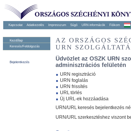
Kapcsolat
Adatkezelés
Impresszum
Súgó
URN informácók
Fiókom
AZ ORSZÁGOS SZ
Kezdőlap
URN SZOLGÁLTAT
Keresés/Feldolgozás
Üdvözlet az OSZK URN szo
Bejelentkezés
adminisztrációs felületén
URN regisztráció
URN foglalás
URN frissítés
URL törlés
Új URL-ek hozzáadása
URN/URL keresés bejelentkezés nélk
URN/URL szerkesztéshez viszont be