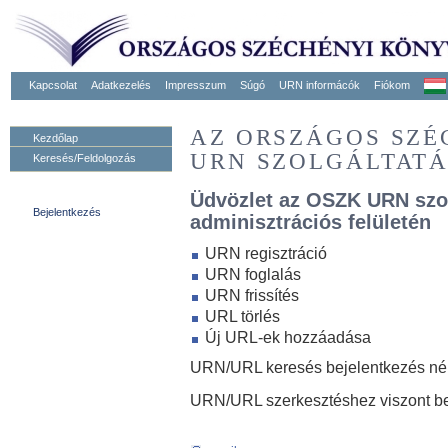
Kapcsolat
Adatkezelés
Impresszum
Súgó
URN informácók
Fiókom
AZ ORSZÁGOS SZ
Kezdőlap
URN SZOLGÁLTAT
Keresés/Feldolgozás
Üdvözlet az OSZK URN szo
Bejelentkezés
adminisztrációs felületén
URN regisztráció
URN foglalás
URN frissítés
URL törlés
Új URL-ek hozzáadása
URN/URL keresés bejelentkezés nélk
URN/URL szerkesztéshez viszont be