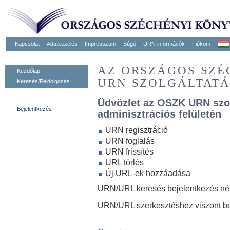
Kapcsolat
Adatkezelés
Impresszum
Súgó
URN informácók
Fiókom
AZ ORSZÁGOS SZ
Kezdőlap
URN SZOLGÁLTAT
Keresés/Feldolgozás
Üdvözlet az OSZK URN szo
Bejelentkezés
adminisztrációs felületén
URN regisztráció
URN foglalás
URN frissítés
URL törlés
Új URL-ek hozzáadása
URN/URL keresés bejelentkezés nélk
URN/URL szerkesztéshez viszont be