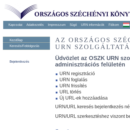
Kapcsolat
Adatkezelés
Impresszum
Súgó
URN informácók
Fiókom
AZ ORSZÁGOS SZ
Kezdőlap
URN SZOLGÁLTAT
Keresés/Feldolgozás
Üdvözlet az OSZK URN szo
Bejelentkezés
adminisztrációs felületén
URN regisztráció
URN foglalás
URN frissítés
URL törlés
Új URL-ek hozzáadása
URN/URL keresés bejelentkezés nélk
URN/URL szerkesztéshez viszont be