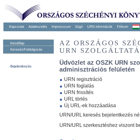
Kapcsolat
Adatkezelés
Impresszum
Súgó
URN informácók
Fiókom
AZ ORSZÁGOS SZ
Kezdőlap
URN SZOLGÁLTAT
Keresés/Feldolgozás
Üdvözlet az OSZK URN szo
Bejelentkezés
adminisztrációs felületén
URN regisztráció
URN foglalás
URN frissítés
URL törlés
Új URL-ek hozzáadása
URN/URL keresés bejelentkezés nélk
URN/URL szerkesztéshez viszont be