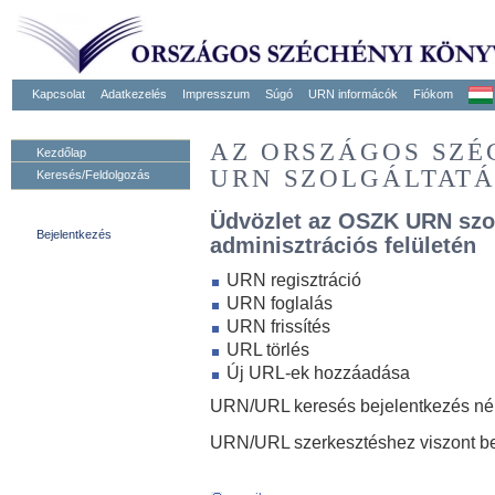
Kapcsolat
Adatkezelés
Impresszum
Súgó
URN informácók
Fiókom
AZ ORSZÁGOS SZ
Kezdőlap
URN SZOLGÁLTAT
Keresés/Feldolgozás
Üdvözlet az OSZK URN szo
Bejelentkezés
adminisztrációs felületén
URN regisztráció
URN foglalás
URN frissítés
URL törlés
Új URL-ek hozzáadása
URN/URL keresés bejelentkezés nélk
URN/URL szerkesztéshez viszont be