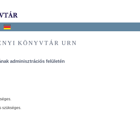
ÉNYI KÖNYVTÁR URN
nak adminisztrációs felületén
tséges.
s szükséges.