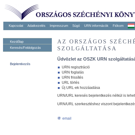
Kapcsolat
Adatkezelés
Impresszum
Súgó
URN informácók
Fiókom
AZ ORSZÁGOS SZÉCH
Kezdőlap
SZOLGÁLTATÁSA
Keresés/Feldolgozás
Üdvözlet az OSZK URN szolgáltatásá
Bejelentkezés
URN regisztráció
URN foglalás
URN frissítés
URL törlés
Új URL-ek hozzáadása
URN/URL keresés bejelentkezés nélkül is lehe
URN/URL szerkesztéshez viszont bejelentkezé
email