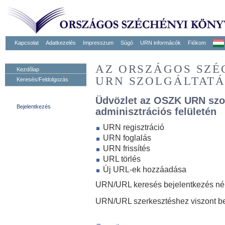
Kapcsolat
Adatkezelés
Impresszum
Súgó
URN informácók
Fiókom
AZ ORSZÁGOS SZ
Kezdőlap
URN SZOLGÁLTAT
Keresés/Feldolgozás
Üdvözlet az OSZK URN szo
Bejelentkezés
adminisztrációs felületén
URN regisztráció
URN foglalás
URN frissítés
URL törlés
Új URL-ek hozzáadása
URN/URL keresés bejelentkezés nélk
URN/URL szerkesztéshez viszont be