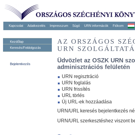
Kapcsolat
Adatkezelés
Impresszum
Súgó
URN informácók
Fiókom
AZ ORSZÁGOS SZ
Kezdőlap
URN SZOLGÁLTAT
Keresés/Feldolgozás
Üdvözlet az OSZK URN szo
Bejelentkezés
adminisztrációs felületén
URN regisztráció
URN foglalás
URN frissítés
URL törlés
Új URL-ek hozzáadása
URN/URL keresés bejelentkezés nélk
URN/URL szerkesztéshez viszont be