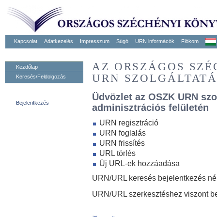
Kapcsolat
Adatkezelés
Impresszum
Súgó
URN informácók
Fiókom
AZ ORSZÁGOS SZ
Kezdőlap
URN SZOLGÁLTAT
Keresés/Feldolgozás
Üdvözlet az OSZK URN szo
Bejelentkezés
adminisztrációs felületén
URN regisztráció
URN foglalás
URN frissítés
URL törlés
Új URL-ek hozzáadása
URN/URL keresés bejelentkezés nélk
URN/URL szerkesztéshez viszont be