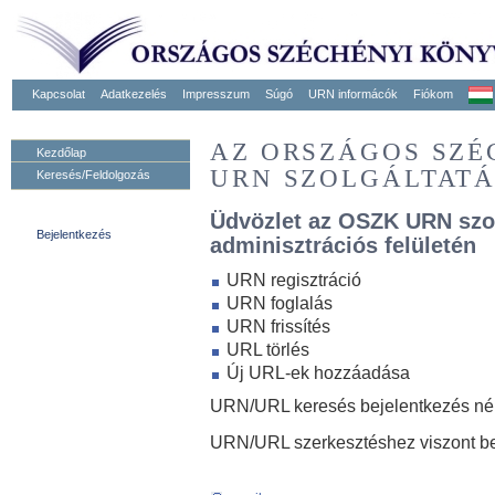
Kapcsolat
Adatkezelés
Impresszum
Súgó
URN informácók
Fiókom
AZ ORSZÁGOS SZ
Kezdőlap
URN SZOLGÁLTAT
Keresés/Feldolgozás
Üdvözlet az OSZK URN szo
Bejelentkezés
adminisztrációs felületén
URN regisztráció
URN foglalás
URN frissítés
URL törlés
Új URL-ek hozzáadása
URN/URL keresés bejelentkezés nélk
URN/URL szerkesztéshez viszont be