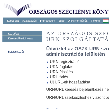
Kapcsolat
Adatkezelés
Impresszum
Súgó
URN informácók
Fiókom
AZ ORSZÁGOS SZ
Kezdőlap
URN SZOLGÁLTAT
Keresés/Feldolgozás
Üdvözlet az OSZK URN szo
Bejelentkezés
adminisztrációs felületén
URN regisztráció
URN foglalás
URN frissítés
URL törlés
Új URL-ek hozzáadása
URN/URL keresés bejelentkezés nélk
URN/URL szerkesztéshez viszont be