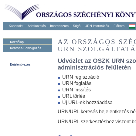
Kapcsolat
Adatkezelés
Impresszum
Súgó
URN informácók
Fiókom
AZ ORSZÁGOS SZ
Kezdőlap
URN SZOLGÁLTAT
Keresés/Feldolgozás
Üdvözlet az OSZK URN szo
Bejelentkezés
adminisztrációs felületén
URN regisztráció
URN foglalás
URN frissítés
URL törlés
Új URL-ek hozzáadása
URN/URL keresés bejelentkezés nélk
URN/URL szerkesztéshez viszont be