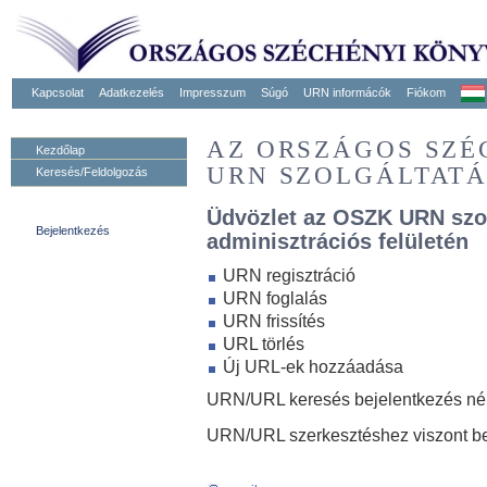
Kapcsolat
Adatkezelés
Impresszum
Súgó
URN informácók
Fiókom
AZ ORSZÁGOS SZ
Kezdőlap
URN SZOLGÁLTAT
Keresés/Feldolgozás
Üdvözlet az OSZK URN szo
Bejelentkezés
adminisztrációs felületén
URN regisztráció
URN foglalás
URN frissítés
URL törlés
Új URL-ek hozzáadása
URN/URL keresés bejelentkezés nélk
URN/URL szerkesztéshez viszont be