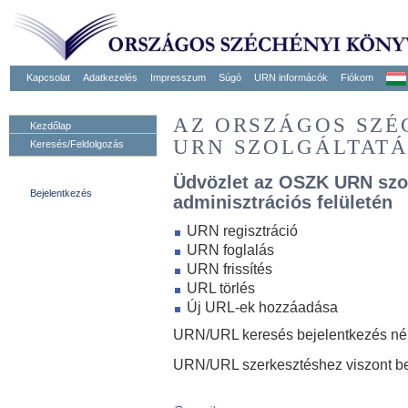
Kapcsolat
Adatkezelés
Impresszum
Súgó
URN informácók
Fiókom
AZ ORSZÁGOS SZ
Kezdőlap
URN SZOLGÁLTAT
Keresés/Feldolgozás
Üdvözlet az OSZK URN szo
Bejelentkezés
adminisztrációs felületén
URN regisztráció
URN foglalás
URN frissítés
URL törlés
Új URL-ek hozzáadása
URN/URL keresés bejelentkezés nélk
URN/URL szerkesztéshez viszont be