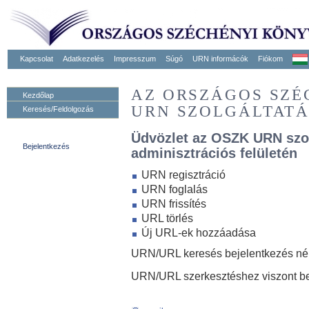
Kapcsolat
Adatkezelés
Impresszum
Súgó
URN informácók
Fiókom
AZ ORSZÁGOS SZ
Kezdőlap
URN SZOLGÁLTAT
Keresés/Feldolgozás
Üdvözlet az OSZK URN szo
Bejelentkezés
adminisztrációs felületén
URN regisztráció
URN foglalás
URN frissítés
URL törlés
Új URL-ek hozzáadása
URN/URL keresés bejelentkezés nélk
URN/URL szerkesztéshez viszont be