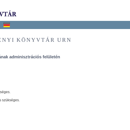
ÉNYI KÖNYVTÁR URN
nak adminisztrációs felületén
tséges.
s szükséges.