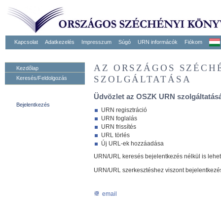
Kapcsolat
Adatkezelés
Impresszum
Súgó
URN informácók
Fiókom
AZ ORSZÁGOS SZÉCH
Kezdőlap
SZOLGÁLTATÁSA
Keresés/Feldolgozás
Üdvözlet az OSZK URN szolgáltatásá
Bejelentkezés
URN regisztráció
URN foglalás
URN frissítés
URL törlés
Új URL-ek hozzáadása
URN/URL keresés bejelentkezés nélkül is lehe
URN/URL szerkesztéshez viszont bejelentkezé
email