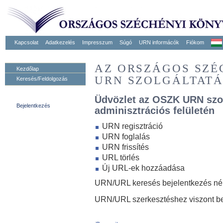
Kapcsolat
Adatkezelés
Impresszum
Súgó
URN informácók
Fiókom
AZ ORSZÁGOS SZ
Kezdőlap
URN SZOLGÁLTAT
Keresés/Feldolgozás
Üdvözlet az OSZK URN szo
Bejelentkezés
adminisztrációs felületén
URN regisztráció
URN foglalás
URN frissítés
URL törlés
Új URL-ek hozzáadása
URN/URL keresés bejelentkezés nélk
URN/URL szerkesztéshez viszont be