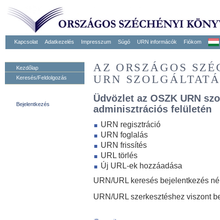
Kapcsolat
Adatkezelés
Impresszum
Súgó
URN informácók
Fiókom
AZ ORSZÁGOS SZ
Kezdőlap
URN SZOLGÁLTAT
Keresés/Feldolgozás
Üdvözlet az OSZK URN szo
Bejelentkezés
adminisztrációs felületén
URN regisztráció
URN foglalás
URN frissítés
URL törlés
Új URL-ek hozzáadása
URN/URL keresés bejelentkezés nélk
URN/URL szerkesztéshez viszont be