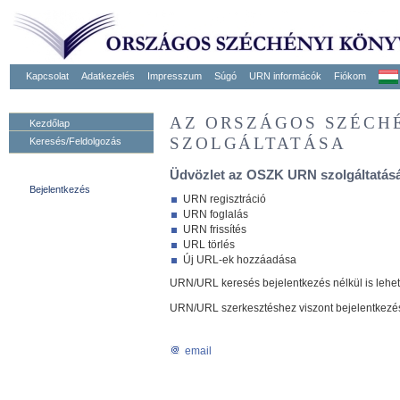
Kapcsolat
Adatkezelés
Impresszum
Súgó
URN informácók
Fiókom
AZ ORSZÁGOS SZÉCH
Kezdőlap
SZOLGÁLTATÁSA
Keresés/Feldolgozás
Üdvözlet az OSZK URN szolgáltatásá
Bejelentkezés
URN regisztráció
URN foglalás
URN frissítés
URL törlés
Új URL-ek hozzáadása
URN/URL keresés bejelentkezés nélkül is lehe
URN/URL szerkesztéshez viszont bejelentkezé
email