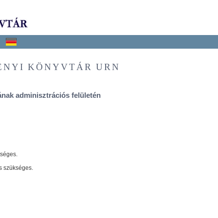
ÉNYI KÖNYVTÁR URN
nak adminisztrációs felületén
tséges.
s szükséges.