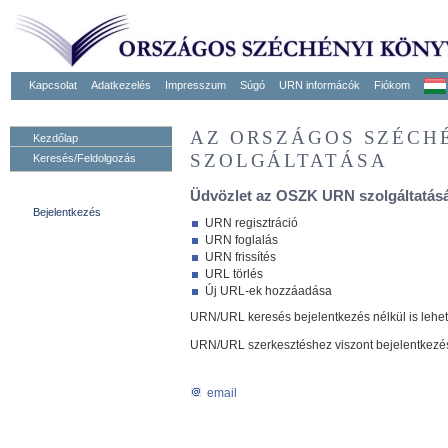
Kapcsolat
Adatkezelés
Impresszum
Súgó
URN informácók
Fiókom
AZ ORSZÁGOS SZÉCH
Kezdőlap
SZOLGÁLTATÁSA
Keresés/Feldolgozás
Üdvözlet az OSZK URN szolgáltatásá
Bejelentkezés
URN regisztráció
URN foglalás
URN frissítés
URL törlés
Új URL-ek hozzáadása
URN/URL keresés bejelentkezés nélkül is lehe
URN/URL szerkesztéshez viszont bejelentkezé
email