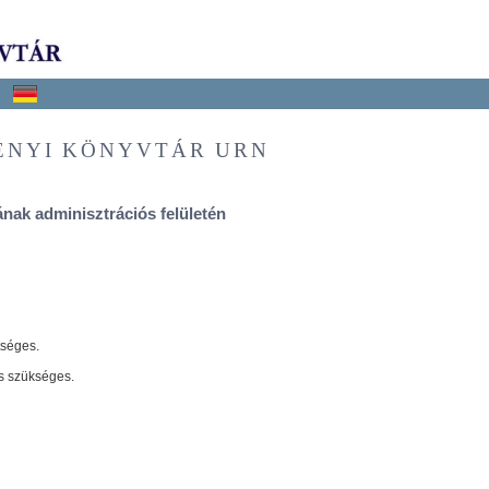
ÉNYI KÖNYVTÁR URN
nak adminisztrációs felületén
tséges.
s szükséges.