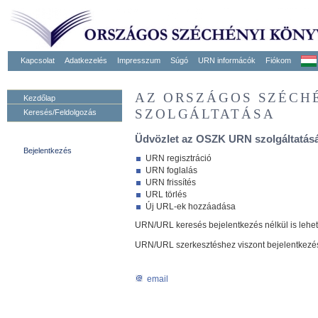
Kapcsolat
Adatkezelés
Impresszum
Súgó
URN informácók
Fiókom
AZ ORSZÁGOS SZÉCH
Kezdőlap
SZOLGÁLTATÁSA
Keresés/Feldolgozás
Üdvözlet az OSZK URN szolgáltatásá
Bejelentkezés
URN regisztráció
URN foglalás
URN frissítés
URL törlés
Új URL-ek hozzáadása
URN/URL keresés bejelentkezés nélkül is lehe
URN/URL szerkesztéshez viszont bejelentkezé
email