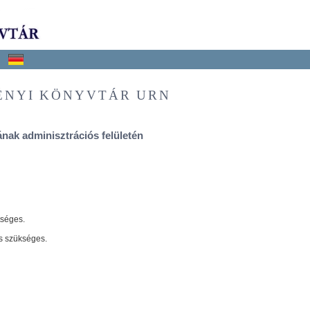
ÉNYI KÖNYVTÁR URN
nak adminisztrációs felületén
tséges.
s szükséges.