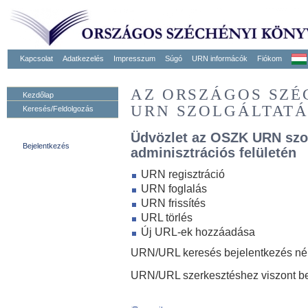
Kapcsolat
Adatkezelés
Impresszum
Súgó
URN informácók
Fiókom
AZ ORSZÁGOS SZ
Kezdőlap
URN SZOLGÁLTAT
Keresés/Feldolgozás
Üdvözlet az OSZK URN szo
Bejelentkezés
adminisztrációs felületén
URN regisztráció
URN foglalás
URN frissítés
URL törlés
Új URL-ek hozzáadása
URN/URL keresés bejelentkezés nélk
URN/URL szerkesztéshez viszont be