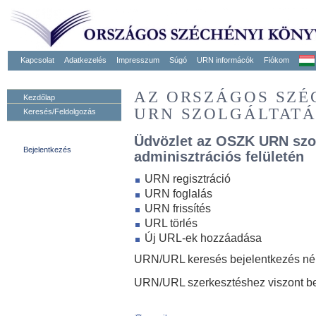
Kapcsolat
Adatkezelés
Impresszum
Súgó
URN informácók
Fiókom
AZ ORSZÁGOS SZ
Kezdőlap
URN SZOLGÁLTAT
Keresés/Feldolgozás
Üdvözlet az OSZK URN szo
Bejelentkezés
adminisztrációs felületén
URN regisztráció
URN foglalás
URN frissítés
URL törlés
Új URL-ek hozzáadása
URN/URL keresés bejelentkezés nélk
URN/URL szerkesztéshez viszont be