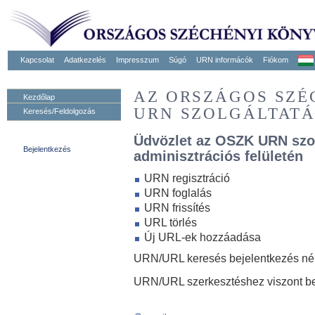
Kapcsolat
Adatkezelés
Impresszum
Súgó
URN informácók
Fiókom
AZ ORSZÁGOS SZ
Kezdőlap
URN SZOLGÁLTAT
Keresés/Feldolgozás
Üdvözlet az OSZK URN szo
Bejelentkezés
adminisztrációs felületén
URN regisztráció
URN foglalás
URN frissítés
URL törlés
Új URL-ek hozzáadása
URN/URL keresés bejelentkezés nélk
URN/URL szerkesztéshez viszont be