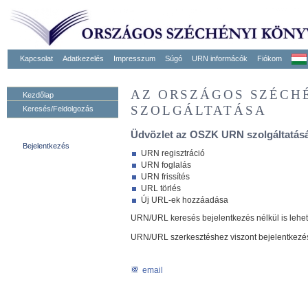
Kapcsolat
Adatkezelés
Impresszum
Súgó
URN informácók
Fiókom
AZ ORSZÁGOS SZÉCH
Kezdőlap
SZOLGÁLTATÁSA
Keresés/Feldolgozás
Üdvözlet az OSZK URN szolgáltatásá
Bejelentkezés
URN regisztráció
URN foglalás
URN frissítés
URL törlés
Új URL-ek hozzáadása
URN/URL keresés bejelentkezés nélkül is lehe
URN/URL szerkesztéshez viszont bejelentkezé
email