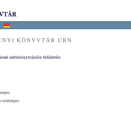
ÉNYI KÖNYVTÁR URN
nak adminisztrációs felületén
tséges.
s szükséges.