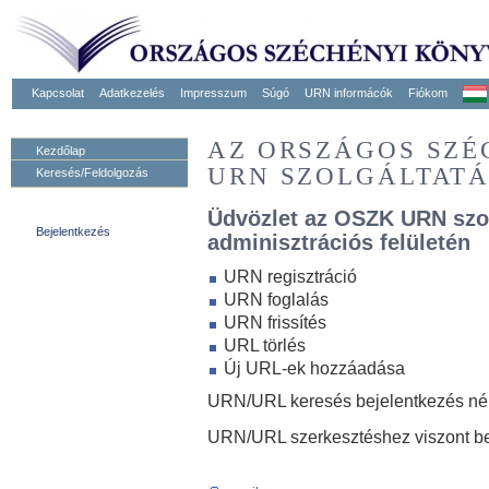
Kapcsolat
Adatkezelés
Impresszum
Súgó
URN informácók
Fiókom
AZ ORSZÁGOS SZ
Kezdőlap
URN SZOLGÁLTAT
Keresés/Feldolgozás
Üdvözlet az OSZK URN szo
Bejelentkezés
adminisztrációs felületén
URN regisztráció
URN foglalás
URN frissítés
URL törlés
Új URL-ek hozzáadása
URN/URL keresés bejelentkezés nélk
URN/URL szerkesztéshez viszont be