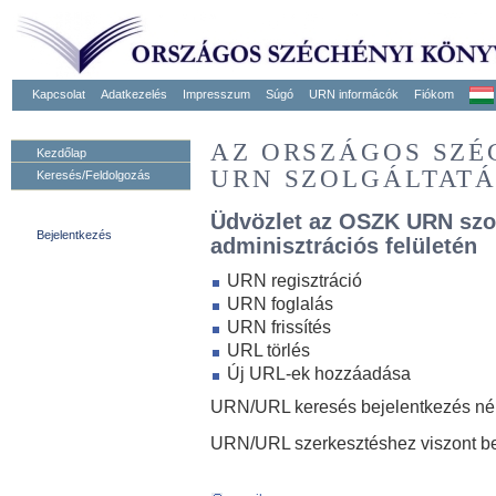
Kapcsolat
Adatkezelés
Impresszum
Súgó
URN informácók
Fiókom
AZ ORSZÁGOS SZ
Kezdőlap
URN SZOLGÁLTAT
Keresés/Feldolgozás
Üdvözlet az OSZK URN szo
Bejelentkezés
adminisztrációs felületén
URN regisztráció
URN foglalás
URN frissítés
URL törlés
Új URL-ek hozzáadása
URN/URL keresés bejelentkezés nélk
URN/URL szerkesztéshez viszont be