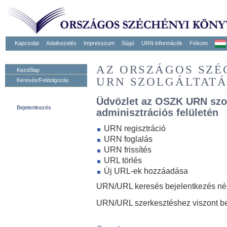
Kapcsolat
Adatkezelés
Impresszum
Súgó
URN informácók
Fiókom
AZ ORSZÁGOS SZ
Kezdőlap
URN SZOLGÁLTAT
Keresés/Feldolgozás
Üdvözlet az OSZK URN szo
Bejelentkezés
adminisztrációs felületén
URN regisztráció
URN foglalás
URN frissítés
URL törlés
Új URL-ek hozzáadása
URN/URL keresés bejelentkezés nélk
URN/URL szerkesztéshez viszont be