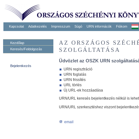
Kapcsolat
Adatkezelés
Impresszum
Súgó
URN informácók
Fiókom
AZ ORSZÁGOS SZÉCH
Kezdőlap
SZOLGÁLTATÁSA
Keresés/Feldolgozás
Üdvözlet az OSZK URN szolgáltatásá
Bejelentkezés
URN regisztráció
URN foglalás
URN frissítés
URL törlés
Új URL-ek hozzáadása
URN/URL keresés bejelentkezés nélkül is lehe
URN/URL szerkesztéshez viszont bejelentkezé
email