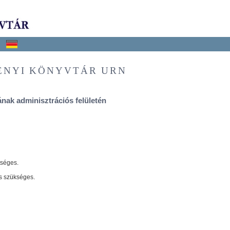
ÉNYI KÖNYVTÁR URN
nak adminisztrációs felületén
tséges.
s szükséges.