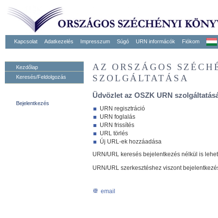
Kapcsolat
Adatkezelés
Impresszum
Súgó
URN informácók
Fiókom
AZ ORSZÁGOS SZÉCH
Kezdőlap
SZOLGÁLTATÁSA
Keresés/Feldolgozás
Üdvözlet az OSZK URN szolgáltatásá
Bejelentkezés
URN regisztráció
URN foglalás
URN frissítés
URL törlés
Új URL-ek hozzáadása
URN/URL keresés bejelentkezés nélkül is lehe
URN/URL szerkesztéshez viszont bejelentkezé
email