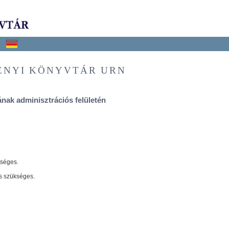
ÉNYI KÖNYVTÁR URN
nak adminisztrációs felületén
tséges.
s szükséges.