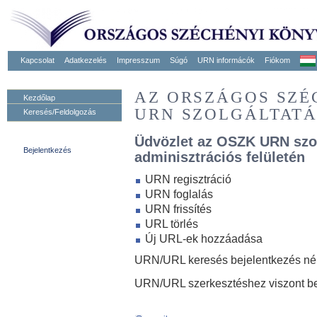
Kapcsolat
Adatkezelés
Impresszum
Súgó
URN informácók
Fiókom
AZ ORSZÁGOS SZ
Kezdőlap
URN SZOLGÁLTAT
Keresés/Feldolgozás
Üdvözlet az OSZK URN szo
Bejelentkezés
adminisztrációs felületén
URN regisztráció
URN foglalás
URN frissítés
URL törlés
Új URL-ek hozzáadása
URN/URL keresés bejelentkezés nélk
URN/URL szerkesztéshez viszont be