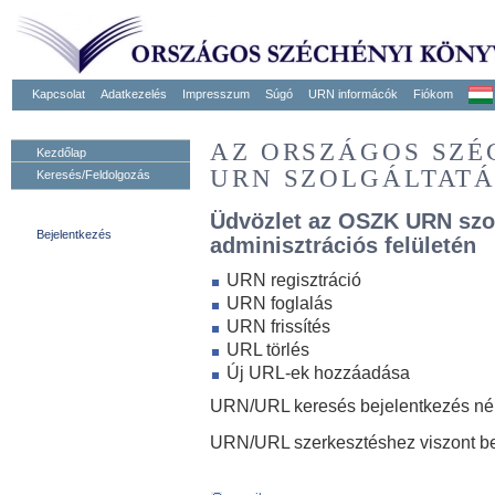
Kapcsolat
Adatkezelés
Impresszum
Súgó
URN informácók
Fiókom
AZ ORSZÁGOS SZ
Kezdőlap
URN SZOLGÁLTAT
Keresés/Feldolgozás
Üdvözlet az OSZK URN szo
Bejelentkezés
adminisztrációs felületén
URN regisztráció
URN foglalás
URN frissítés
URL törlés
Új URL-ek hozzáadása
URN/URL keresés bejelentkezés nélk
URN/URL szerkesztéshez viszont be