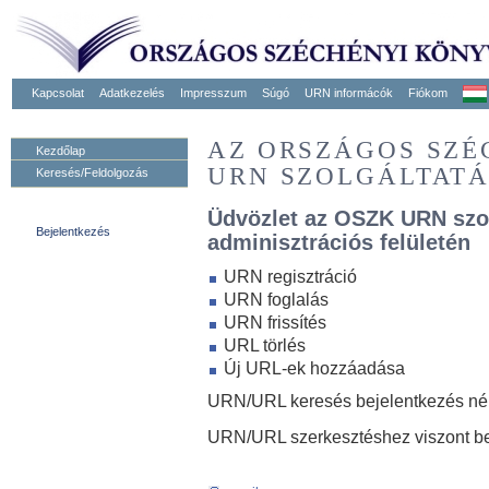
Kapcsolat
Adatkezelés
Impresszum
Súgó
URN informácók
Fiókom
AZ ORSZÁGOS SZ
Kezdőlap
URN SZOLGÁLTAT
Keresés/Feldolgozás
Üdvözlet az OSZK URN szo
Bejelentkezés
adminisztrációs felületén
URN regisztráció
URN foglalás
URN frissítés
URL törlés
Új URL-ek hozzáadása
URN/URL keresés bejelentkezés nélk
URN/URL szerkesztéshez viszont be