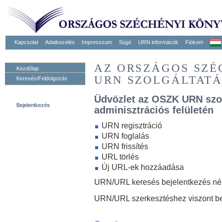
Kapcsolat
Adatkezelés
Impresszum
Súgó
URN informácók
Fiókom
AZ ORSZÁGOS SZ
Kezdőlap
URN SZOLGÁLTAT
Keresés/Feldolgozás
Üdvözlet az OSZK URN szo
Bejelentkezés
adminisztrációs felületén
URN regisztráció
URN foglalás
URN frissítés
URL törlés
Új URL-ek hozzáadása
URN/URL keresés bejelentkezés nélk
URN/URL szerkesztéshez viszont be