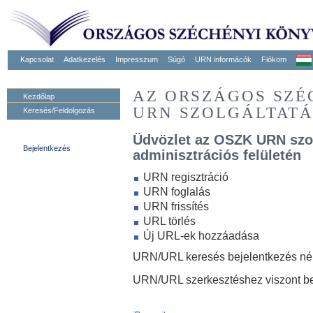
Kapcsolat
Adatkezelés
Impresszum
Súgó
URN informácók
Fiókom
AZ ORSZÁGOS SZ
Kezdőlap
URN SZOLGÁLTAT
Keresés/Feldolgozás
Üdvözlet az OSZK URN szo
Bejelentkezés
adminisztrációs felületén
URN regisztráció
URN foglalás
URN frissítés
URL törlés
Új URL-ek hozzáadása
URN/URL keresés bejelentkezés nélk
URN/URL szerkesztéshez viszont be