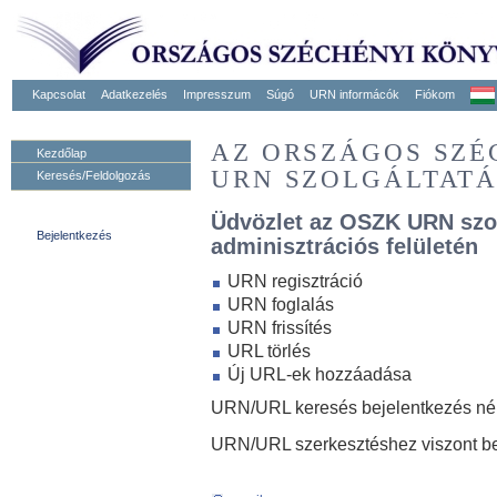
Kapcsolat
Adatkezelés
Impresszum
Súgó
URN informácók
Fiókom
AZ ORSZÁGOS SZ
Kezdőlap
URN SZOLGÁLTAT
Keresés/Feldolgozás
Üdvözlet az OSZK URN szo
Bejelentkezés
adminisztrációs felületén
URN regisztráció
URN foglalás
URN frissítés
URL törlés
Új URL-ek hozzáadása
URN/URL keresés bejelentkezés nélk
URN/URL szerkesztéshez viszont be