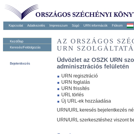
Kapcsolat
Adatkezelés
Impresszum
Súgó
URN informácók
Fiókom
AZ ORSZÁGOS SZ
Kezdőlap
URN SZOLGÁLTAT
Keresés/Feldolgozás
Üdvözlet az OSZK URN szo
Bejelentkezés
adminisztrációs felületén
URN regisztráció
URN foglalás
URN frissítés
URL törlés
Új URL-ek hozzáadása
URN/URL keresés bejelentkezés nélk
URN/URL szerkesztéshez viszont be