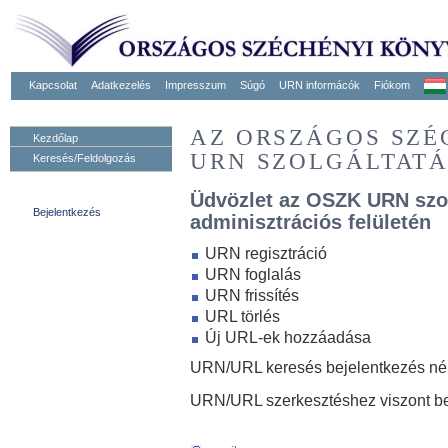
Kapcsolat
Adatkezelés
Impresszum
Súgó
URN informácók
Fiókom
AZ ORSZÁGOS SZ
Kezdőlap
URN SZOLGÁLTAT
Keresés/Feldolgozás
Üdvözlet az OSZK URN szo
Bejelentkezés
adminisztrációs felületén
URN regisztráció
URN foglalás
URN frissítés
URL törlés
Új URL-ek hozzáadása
URN/URL keresés bejelentkezés nélk
URN/URL szerkesztéshez viszont be