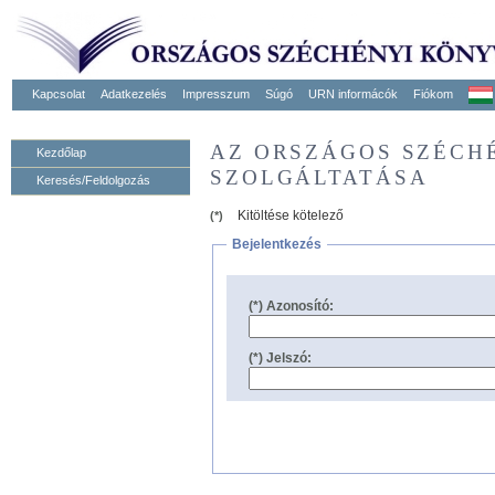
Kapcsolat
Adatkezelés
Impresszum
Súgó
URN informácók
Fiókom
AZ ORSZÁGOS SZÉCH
Kezdőlap
SZOLGÁLTATÁSA
Keresés/Feldolgozás
Kitöltése kötelező
(*)
Bejelentkezés
(*) Azonosító:
(*) Jelszó: