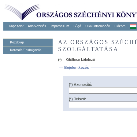
Kapcsolat
Adatkezelés
Impresszum
Súgó
URN informácók
Fiókom
AZ ORSZÁGOS SZÉCH
Kezdőlap
SZOLGÁLTATÁSA
Keresés/Feldolgozás
Kitöltése kötelező
(*)
Bejelentkezés
(*) Azonosító:
(*) Jelszó: