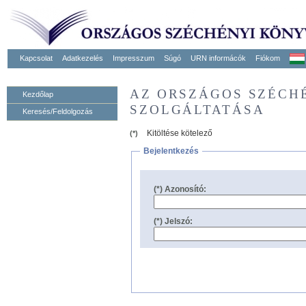
Kapcsolat
Adatkezelés
Impresszum
Súgó
URN informácók
Fiókom
AZ ORSZÁGOS SZÉCH
Kezdőlap
SZOLGÁLTATÁSA
Keresés/Feldolgozás
Kitöltése kötelező
(*)
Bejelentkezés
(*) Azonosító:
(*) Jelszó: