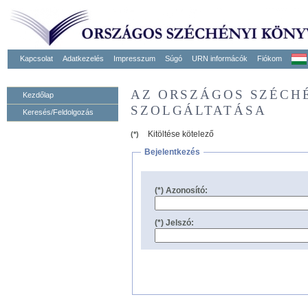
Kapcsolat
Adatkezelés
Impresszum
Súgó
URN informácók
Fiókom
AZ ORSZÁGOS SZÉCH
Kezdőlap
SZOLGÁLTATÁSA
Keresés/Feldolgozás
Kitöltése kötelező
(*)
Bejelentkezés
(*) Azonosító:
(*) Jelszó: